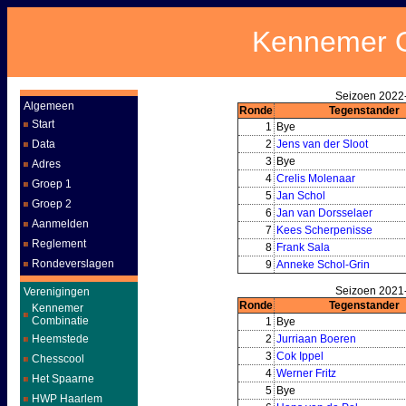
Kennemer O
Seizoen 2022-
Algemeen
Ronde
Tegenstander
Start
1
Bye
Data
2
Jens van der Sloot
3
Bye
Adres
4
Crelis Molenaar
Groep 1
5
Jan Schol
Groep 2
6
Jan van Dorsselaer
Aanmelden
7
Kees Scherpenisse
Reglement
8
Frank Sala
Rondeverslagen
9
Anneke Schol-Grin
Seizoen 2021-
Verenigingen
Ronde
Tegenstander
Kennemer
Combinatie
1
Bye
Heemstede
2
Jurriaan Boeren
3
Cok Ippel
Chesscool
4
Werner Fritz
Het Spaarne
5
Bye
HWP Haarlem