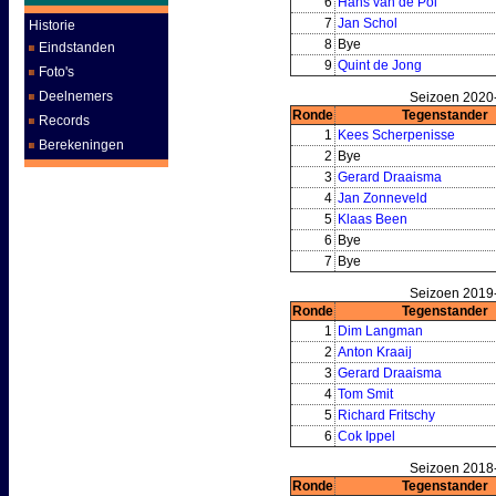
6
Hans van de Pol
7
Jan Schol
Historie
8
Bye
Eindstanden
9
Quint de Jong
Foto's
Deelnemers
Seizoen 2020-
Ronde
Tegenstander
Records
1
Kees Scherpenisse
Berekeningen
2
Bye
3
Gerard Draaisma
4
Jan Zonneveld
5
Klaas Been
6
Bye
7
Bye
Seizoen 2019-
Ronde
Tegenstander
1
Dim Langman
2
Anton Kraaij
3
Gerard Draaisma
4
Tom Smit
5
Richard Fritschy
6
Cok Ippel
Seizoen 2018-
Ronde
Tegenstander